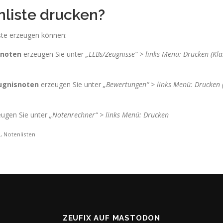
nliste drucken?
iste erzeugen können:
snoten
erzeugen Sie unter
„LEBs/Zeugnisse“ > links Menü: Drucken (Kla
eugnisnoten
erzeugen Sie unter
„Bewertungen“ > links Menü: Drucken 
ugen Sie unter
„Notenrechner“ > links Menü: Drucken
, Notenlisten
ZEUFIX AUF MASTODON