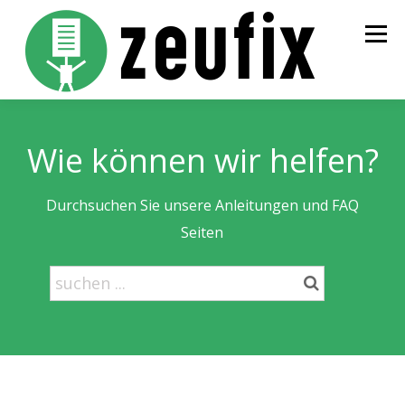
Zum
Inhalt
Menü
springen
STARTSEITE
PREISE
BESTELLUNG
INFOS
Wie können wir helfen?
KONTAKT
LOGIN
Durchsuchen Sie unsere Anleitungen und FAQ
Seiten