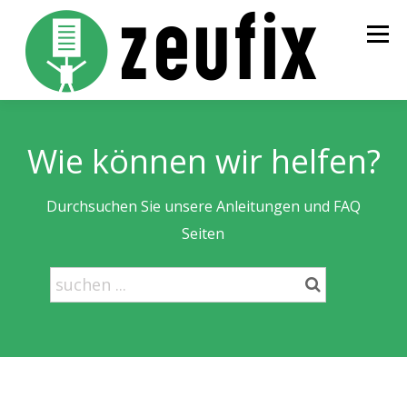
Zum
Inhalt
Menü
springen
STARTSEITE
PREISE
BESTELLUNG
INFOS
Wie können wir helfen?
KONTAKT
LOGIN
Durchsuchen Sie unsere Anleitungen und FAQ
Seiten