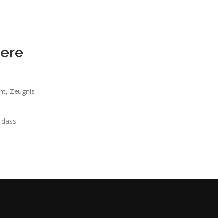
dere
ht, Zeugnis
 dass