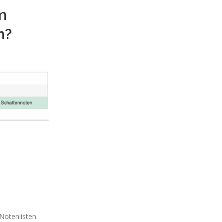
m
n?
 Notenlisten