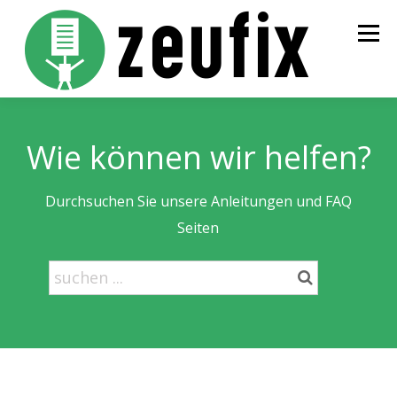
Zum
Inhalt
Menü
springen
STARTSEITE
PREISE
BESTELLUNG
INFOS
Wie können wir helfen?
KONTAKT
LOGIN
Durchsuchen Sie unsere Anleitungen und FAQ
Seiten