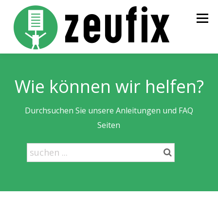
Zum
Inhalt
Menü
springen
STARTSEITE
PREISE
BESTELLUNG
INFOS
Wie können wir helfen?
KONTAKT
LOGIN
Durchsuchen Sie unsere Anleitungen und FAQ
Seiten