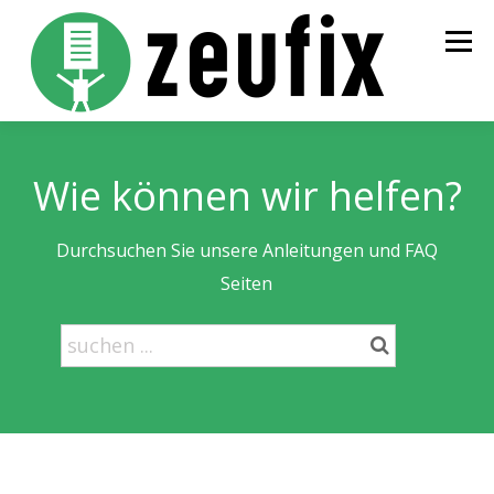
Zum
Inhalt
Menü
springen
STARTSEITE
PREISE
BESTELLUNG
INFOS
Wie können wir helfen?
KONTAKT
LOGIN
Durchsuchen Sie unsere Anleitungen und FAQ
Seiten